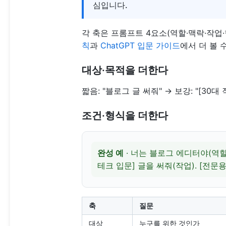
심입니다.
각 축은 프롬프트 4요소(역할·맥락·작업
칙
과
ChatGPT 입문 가이드
에서 더 볼 
대상·목적을 더한다
짧음: "블로그 글 써줘" → 보강: "[30
조건·형식을 더한다
완성 예
· 너는 블로그 에디터야(역할)
테크 입문] 글을 써줘(작업). [전문용
축
질문
대상
누구를 위한 것인가