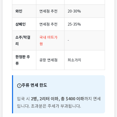
와인
면세점 추천
20-30%
샴페인
면세점 추천
25-35%
소주/막걸
국내 마트가
-
리
쌈
한정판 주
공항 면세점
희소가치
류
주류 면세 한도
입국 시
2병, 2리터 이하, 총 $400 이하
까지 면세
입니다. 초과분은 주세가 부과됩니다.