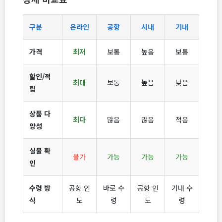
구분
온라인
공항
시내
기내
가격
최저
보통
높음
보통
할인/적
최대
보통
높음
낮음
립
상품 다
최다
많음
많음
적음
양성
실물 확
불가
가능
가능
가능
인
수령 방
공항 인
바로 수
공항 인
기내 수
식
도
령
도
령