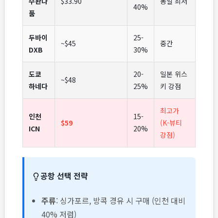
수완나
$33.90
동일 최저
40%
품
두바이
25-
~$45
중간
DXB
30%
도쿄
20-
일본 위스
~$48
하네다
25%
키 강점
최고가
인천
15-
$59
(K-뷰티
ICN
20%
강점)
공항 선택 전략
주류
: 싱가포르, 방콕 경유 시 구매 (인천 대비
40% 저렴)