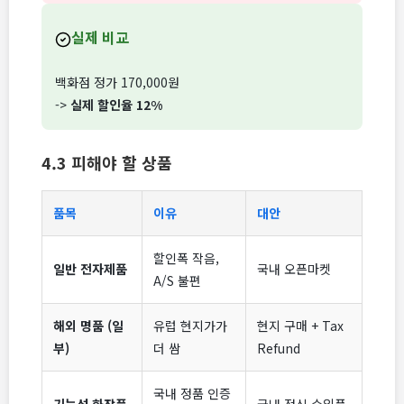
실제 비교
백화점 정가 170,000원
->
실제 할인율 12%
4.3 피해야 할 상품
품목
이유
대안
할인폭 작음,
일반 전자제품
국내 오픈마켓
A/S 불편
해외 명품 (일
유럽 현지가가
현지 구매 + Tax
부)
더 쌈
Refund
국내 정품 인증
기능성 화장품
국내 정식 수입품