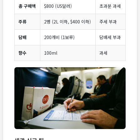
총 구매액
$800 (US달러)
초과분 과세
주류
2병 (2L 이하, $400 이하)
주세 부과
담배
200개비 (1보루)
담배세 부과
향수
100ml
과세