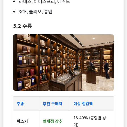
라네즈, 이니스프리, 에뛰드
3CE, 클리오, 롬앤
5.2 주류
주종
추천 구매처
예상 절감액
15-40% (공항별 상
위스키
면세점 강추
이)