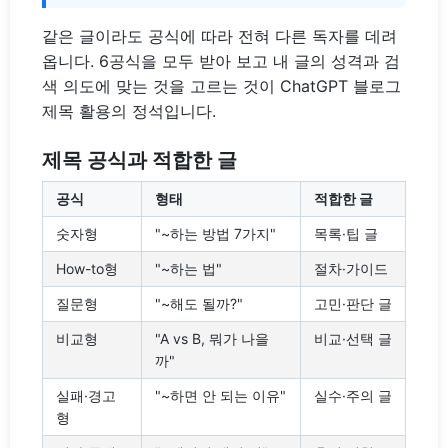
같은 글이라도 공식에 따라 전혀 다른 독자를 데려
옵니다. 6공식을 모두 받아 보고 내 글의 성격과 검
색 의도에 맞는 것을 고르는 것이 ChatGPT 블로그
제목 활용의 정석입니다.
제목 공식과 적합한 글
공식
형태
적합한 글
숫자형
"~하는 방법 7가지"
목록·팁 글
How-to형
"~하는 법"
절차·가이드
질문형
"~해도 될까?"
고민·판단 글
비교형
"A vs B, 뭐가 나을
비교·선택 글
까"
실패·경고
"~하면 안 되는 이유"
실수·주의 글
형