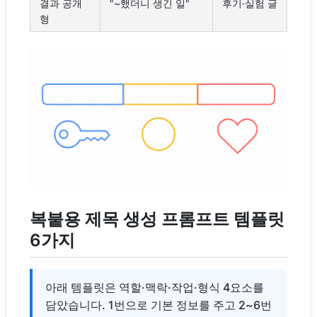
결과 공개
"~했더니 생긴 일"
후기·실험 글
형
복붙용 제목 생성 프롬프트 템플릿
6가지
아래 템플릿은 역할·맥락·작업·형식 4요소를
담았습니다. 1번으로 기본 정보를 주고 2~6번