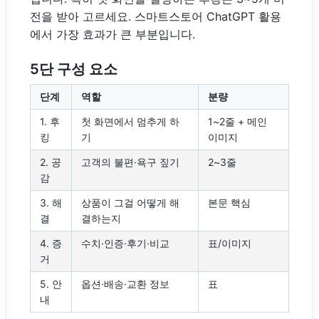
전을 받아 고르세요. 스마트스토어 ChatGPT 활용
에서 가장 효과가 큰 부분입니다.
5단 구성 요소
단계
역할
분량
1. 후
첫 화면에서 멈추게 하
1~2줄 + 메인
킹
기
이미지
2. 공
고객의 불편·욕구 짚기
2~3줄
감
3. 해
상품이 그걸 어떻게 해
본문 핵심
결
결하는지
4. 증
수치·인증·후기·비교
표/이미지
거
5. 안
옵션·배송·교환 정보
표
내