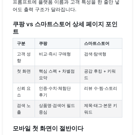
프롬프트에 플랫폼 이름과 고객 특성을 한 줄만 넣
어도 출력 구조가 달라집니다.
쿠팡 vs 스마트스토어 상세 페이지 포인
트
구분
쿠팡
스마트스토어
고객 성
비교·즉시 구매형
검색·탐색형
향
첫 화면
핵심 스펙 + 차별점
공감 후킹 + 키워
요약
드
신뢰 요
인증·수치·체험단
리뷰 수·찜·스토리
소
후기
검색 노
상품명·검색어 필드
제목·태그·본문 키
출
중심
워드
모바일 첫 화면이 절반이다