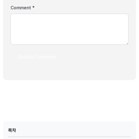
Comment *
Submit Comment
← Back to List
목차