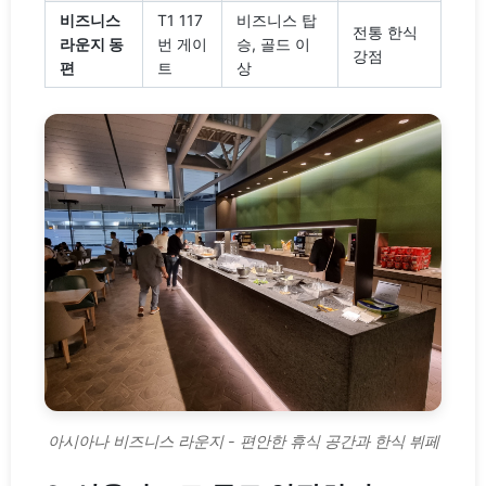
비즈니스
T1 117
비즈니스 탑
전통 한식
라운지 동
번 게이
승, 골드 이
강점
편
트
상
아시아나 비즈니스 라운지 - 편안한 휴식 공간과 한식 뷔페