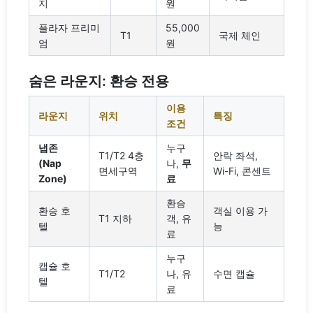
지
원
플라자 프리미
55,000
T1
국제 체인
엄
원
숨은 라운지: 환승 전용
이용
라운지
위치
특징
조건
냅존
누구
T1/T2 4층
안락 좌석,
(Nap
나,
무
면세구역
Wi-Fi, 콘센트
Zone)
료
환승
환승 호
객실 이용 가
T1 지하
객, 유
텔
능
료
누구
캡슐 호
T1/T2
나, 유
수면 캡슐
텔
료