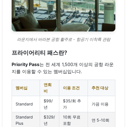
라운지에서 바라본 공항 활주로 - 항공기 이착륙 관람
프라이어리티 패스란?
Priority Pass
는 전 세계 1,500개 이상의 공항 라운
지를 이용할 수 있는 멤버십입니다.
연회
멤버십
이용 조건
추천 대상
비
$99/
$35/회 추
Standard
가끔 이용
년
가
Standard
$329/
10회 무료
연 5-10회
Plus
년
포함