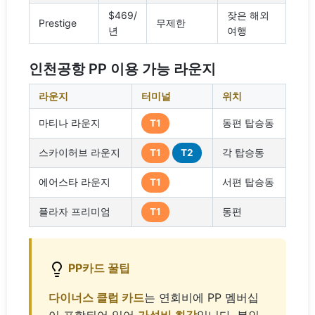
$469/
잦은 해외
Prestige
무제한
년
여행
인천공항 PP 이용 가능 라운지
라운지
터미널
위치
마티나 라운지
동편 탑승동
T1
스카이허브 라운지
각 탑승동
T1
T2
에어스타 라운지
서편 탑승동
T1
플라자 프리미엄
동편
T1
PP카드 꿀팁
다이너스 클럽 카드
는 연회비에 PP 멤버십