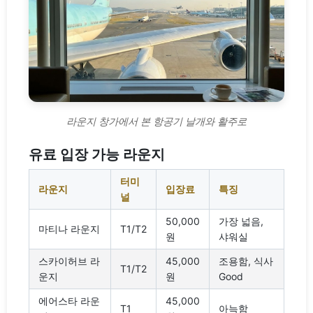
라운지 창가에서 본 항공기 날개와 활주로
유료 입장 가능 라운지
터미
라운지
입장료
특징
널
50,000
가장 넓음,
마티나 라운지
T1/T2
원
샤워실
스카이허브 라
45,000
조용함, 식사
T1/T2
운지
원
Good
에어스타 라운
45,000
T1
아늑함