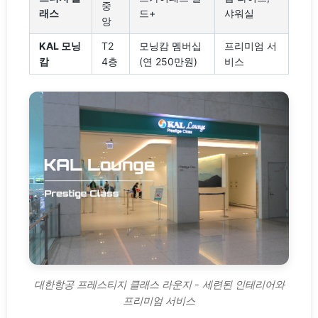
중
래스
드+
샤워실
앙
KAL 모닝
T2
모닝캄 멤버십
프리미엄 서
캄
4층
(연 250만원)
비스
대한항공 프레스티지 클래스 라운지 - 세련된 인테리어와
프리미엄 서비스