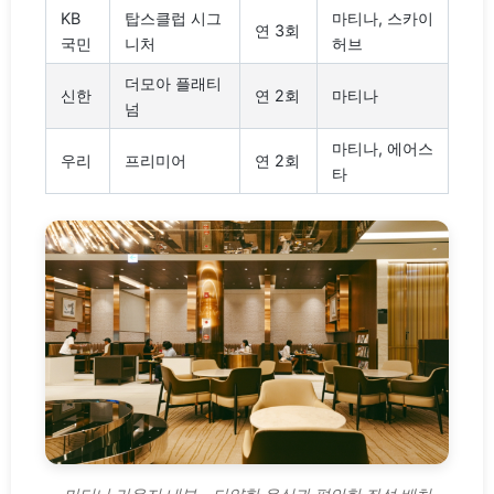
KB
탑스클럽 시그
마티나, 스카이
연 3회
국민
니처
허브
더모아 플래티
신한
연 2회
마티나
넘
마티나, 에어스
우리
프리미어
연 2회
타