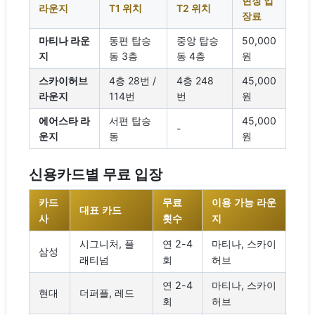
현장 입
라운지
T1 위치
T2 위치
장료
마티나 라운
동편 탑승
중앙 탑승
50,000
지
동 3층
동 4층
원
스카이허브
4층 28번 /
4층 248
45,000
라운지
114번
번
원
에어스타 라
서편 탑승
45,000
-
운지
동
원
신용카드별 무료 입장
카드
무료
이용 가능 라운
대표 카드
사
횟수
지
시그니처, 플
연 2-4
마티나, 스카이
삼성
래티넘
회
허브
연 2-4
마티나, 스카이
현대
더퍼플, 레드
회
허브