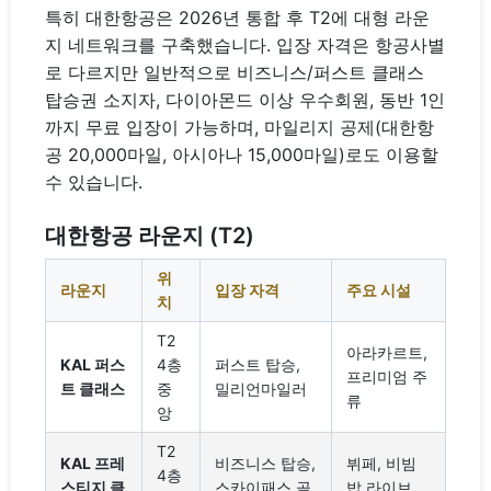
특히 대한항공은 2026년 통합 후 T2에 대형 라운
지 네트워크를 구축했습니다. 입장 자격은 항공사별
로 다르지만 일반적으로 비즈니스/퍼스트 클래스
탑승권 소지자, 다이아몬드 이상 우수회원, 동반 1인
까지 무료 입장이 가능하며, 마일리지 공제(대한항
공 20,000마일, 아시아나 15,000마일)로도 이용할
수 있습니다.
대한항공 라운지 (T2)
위
라운지
입장 자격
주요 시설
치
T2
아라카르트,
KAL 퍼스
4층
퍼스트 탑승,
프리미엄 주
트 클래스
중
밀리언마일러
류
앙
T2
KAL 프레
비즈니스 탑승,
뷔페, 비빔
4층
스티지 클
스카이패스 골
밥 라이브,