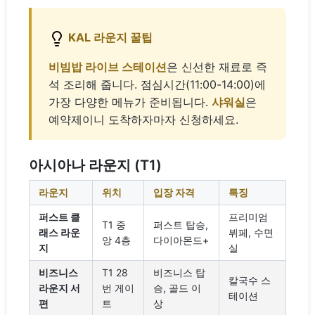
KAL 라운지 꿀팁
비빔밥 라이브 스테이션
은 신선한 재료로 즉
석 조리해 줍니다. 점심시간(11:00-14:00)에
가장 다양한 메뉴가 준비됩니다.
샤워실
은
예약제이니 도착하자마자 신청하세요.
아시아나 라운지 (T1)
라운지
위치
입장 자격
특징
퍼스트 클
프리미엄
T1 중
퍼스트 탑승,
래스 라운
뷔페, 수면
앙 4층
다이아몬드+
지
실
비즈니스
T1 28
비즈니스 탑
칼국수 스
라운지 서
번 게이
승, 골드 이
테이션
편
트
상