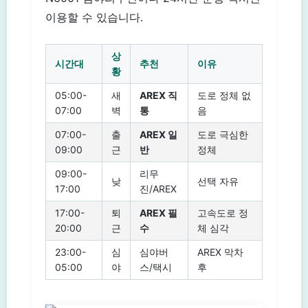
이용할 수 있습니다.
상
시간대
추천
이유
황
05:00-
새
AREX 직
도로 정체 없
07:00
벽
통
음
07:00-
출
AREX 일
도로 극심한
09:00
근
반
정체
09:00-
리무
낮
선택 자유
17:00
진/AREX
17:00-
퇴
AREX 필
고속도로 정
20:00
근
수
체 심각
23:00-
심
심야버
AREX 막차
05:00
야
스/택시
후