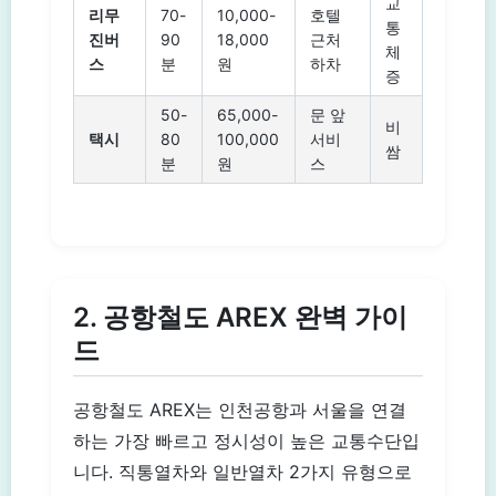
교
리무
70-
10,000-
호텔
통
진버
90
18,000
근처
체
스
분
원
하차
증
50-
65,000-
문 앞
비
택시
80
100,000
서비
쌈
분
원
스
2. 공항철도 AREX 완벽 가이
드
공항철도 AREX는 인천공항과 서울을 연결
하는 가장 빠르고 정시성이 높은 교통수단입
니다. 직통열차와 일반열차 2가지 유형으로