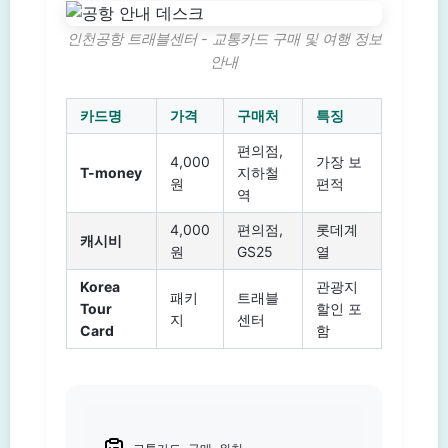
인천공항 트래블센터 - 교통카드 구매 및 여행 정보
안내
카드명
가격
구매처
특징
편의점,
4,000
가장 보
T-money
지하철
원
편적
역
4,000
편의점,
롯데계
캐시비
원
GS25
열
Korea
관광지
패키
트래블
Tour
할인 포
지
센터
Card
함