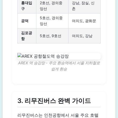
홍대입
2호선, 경의중
강남, 잠실, 신
구
앙선
촌
5호선, 경의중
공덕
여의도, 광화문
앙선
김포공
5호선, 9호선
여의도, 강남
항
AREX 역 승강장 - 주요 환승역에서 서울 지하철로
쉽게 환승
3. 리무진버스 완벽 가이드
리무진버스는 인천공항에서 서울 주요 호텔