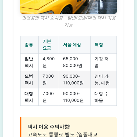
인천공항 택시 승차장 - 일반/모범/대형 택시 이용
가능
기본
종류
서울 예상
특징
요금
일반
4,800
65,000-
가장 저
택시
원
80,000원
렴
모범
7,000
90,000-
영어 가
택시
원
110,000원
능, 대형
대형
7,000
90,000-
대형 수
택시
원
110,000원
하물
택시 이용 주의사항!
고속도로 통행료 별도 (영종대교