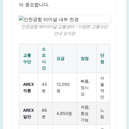
이 중요합니다.
인천공항 제1터미널 교통센터 - 다양한 교통수단
안내 표지판
소
교통
요
단
요금
장점
수단
시
점
간
서
빠름,
AREX
43
12,000
울
정시
직통
분
원
역
성
만
저렴,
AREX
66
느
4,850원
환승
일반
분
림
가능