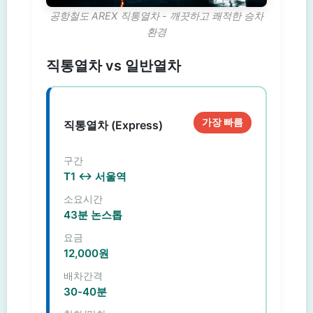
공항철도 AREX 직통열차 - 깨끗하고 쾌적한 승차
환경
직통열차 vs 일반열차
가장 빠름
직통열차 (Express)
구간
T1 ↔ 서울역
소요시간
43분 논스톱
요금
12,000원
배차간격
30-40분