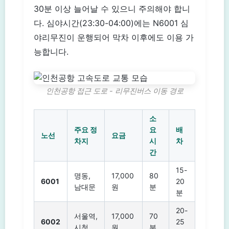
30분 이상 늘어날 수 있으니 주의해야 합니
다. 심야시간(23:30-04:00)에는 N6001 심
야리무진이 운행되어 막차 이후에도 이용 가
능합니다.
인천공항 접근 도로 - 리무진버스 이동 경로
소
주요 정
요
배
노선
요금
차지
시
차
간
15-
명동,
17,000
80
6001
20
남대문
원
분
분
20-
서울역,
17,000
70
6002
25
시청
원
분